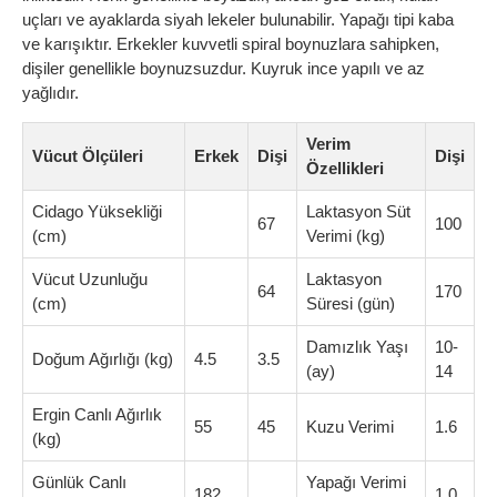
uçları ve ayaklarda siyah lekeler bulunabilir. Yapağı tipi kaba
ve karışıktır. Erkekler kuvvetli spiral boynuzlara sahipken,
dişiler genellikle boynuzsuzdur. Kuyruk ince yapılı ve az
yağlıdır.
Verim
Vücut Ölçüleri
Erkek
Dişi
Dişi
Özellikleri
Cidago Yüksekliği
Laktasyon Süt
67
100
(cm)
Verimi (kg)
Vücut Uzunluğu
Laktasyon
64
170
(cm)
Süresi (gün)
Damızlık Yaşı
10-
Doğum Ağırlığı (kg)
4.5
3.5
(ay)
14
Ergin Canlı Ağırlık
55
45
Kuzu Verimi
1.6
(kg)
Günlük Canlı
Yapağı Verimi
182
1.0