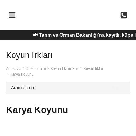
Skip
to
content
📢 Tarım ve Orman Bakanlığı'na kayıtlı, küpe
Koyun Irkları
Anasayfa
Dökümanlar
Koyun Irkları
Yerli Koyun Irkları
Karya Koyunu
Karya Koyunu