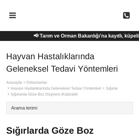
Skip
to
content
📢 Tarım ve Orman Bakanlığı'na kayıtlı, küpe
Hayvan Hastalıklarında
Geleneksel Tedavi Yöntemleri
Anasayfa
Dökümanlar
Hayvan Hastalıklarında Geleneksel Tedavi Yöntemleri
Sığırlar
Sığırlarda Göze Boz Düşmesi (Katarakt)
Sığırlarda Göze Boz