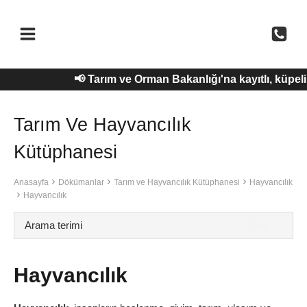
Skip
to
content
📢 Tarım ve Orman Bakanlığı'na kayıtlı, küpe
Tarım Ve Hayvancılık
Kütüphanesi
Anasayfa
Dökümanlar
Tarım ve Hayvancılık Kütüphanesi
Hayvancılık
Hayvancılık
Hayvancılık