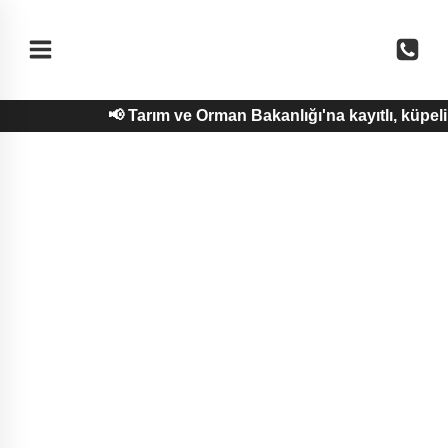
Skip
to
content
📢 Tarım ve Orman Bakanlığı'na kayıtlı, küpe