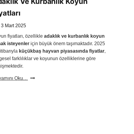
aklık Ve Kurbanlık Koyun
yatları
3 Mart 2025
un fiyatları, özellikle
adaklık ve kurbanlık koyun
ak isteyenler
için büyük önem taşımaktadır. 2025
 itibarıyla
küçükbaş hayvan piyasasında fiyatlar
,
gesel farklılıklar ve koyunun özelliklerine göre
işmektedir.
2025
vamını Oku…
Mayıs
Ayı
Koyun
Fiyatları:
Adaklık
Ve
Kurbanlık