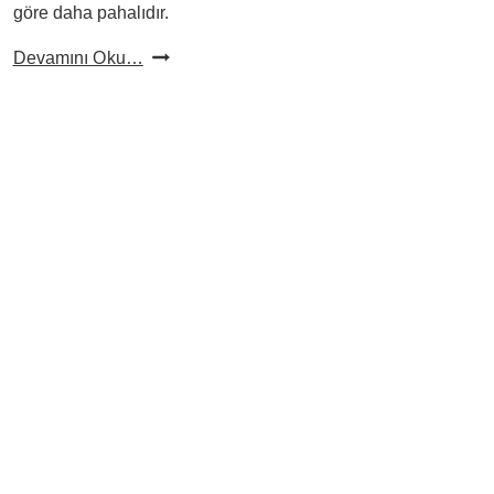
göre daha pahalıdır.
Adaklık
Devamını Oku…
Koyun
Fiyatı
2025