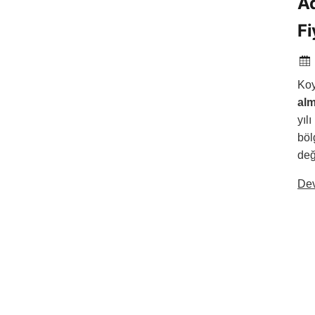
Ad
Fi
Koy
alm
yılı
böl
değ
De