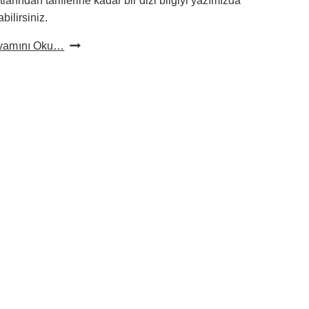
atlarından tariflerine kadar bir dizi bilgiyi yazımızda
abilirsiniz.
Kuzu
vamını Oku…
Eti
Fiyatları:
Lezzetli
Sofraların
Maliyeti