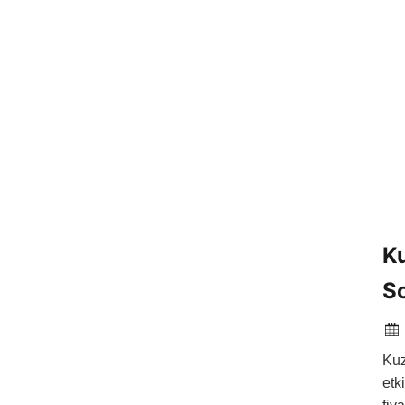
Ku
So
Kuz
etk