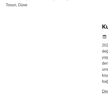
Tosun, Düve
Ku
202
değ
yaş
den
uns
koy
bağ
De