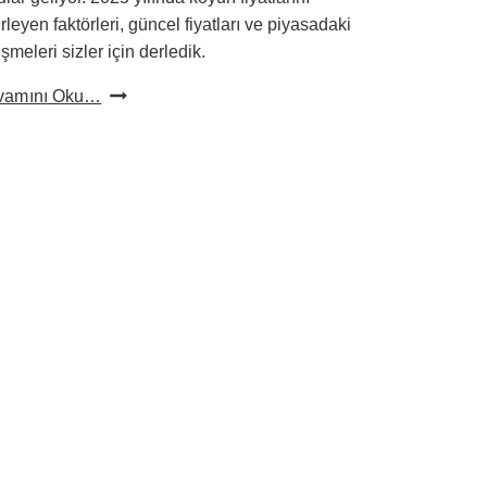
irleyen faktörleri, güncel fiyatları ve piyasadaki
işmeleri sizler için derledik.
Koyun
vamını Oku…
Fiyatları
2025
–
Güncel
Adaklık
Ve
Kurbanlık
Koyun
Fiyatları