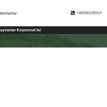
+905382245314
ökümanlar
 hayvanlar Koyuncuk'ta!