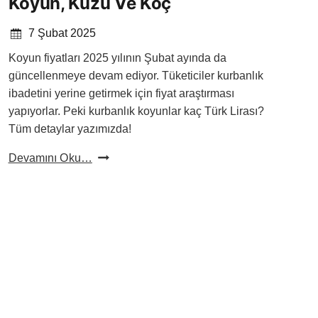
Koyun, Kuzu Ve Koç
7 Şubat 2025
Koyun fiyatları 2025 yılının Şubat ayında da
güncellenmeye devam ediyor. Tüketiciler kurbanlık
ibadetini yerine getirmek için fiyat araştırması
yapıyorlar. Peki kurbanlık koyunlar kaç Türk Lirası?
Tüm detaylar yazımızda!
Kurbanlık
Devamını Oku…
Koyun
Fiyatları
2025:
Koyun,
Kuzu
Ve
Koç