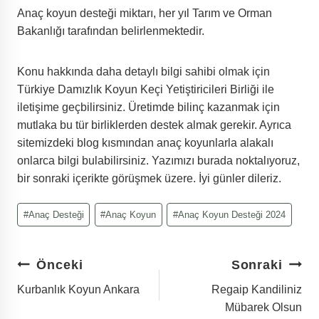
Anaç koyun desteği miktarı, her yıl Tarım ve Orman
Bakanlığı tarafından belirlenmektedir.
Konu hakkında daha detaylı bilgi sahibi olmak için
Türkiye Damızlık Koyun Keçi Yetiştiricileri Birliği ile
iletişime geçbilirsiniz. Üretimde bilinç kazanmak için
mutlaka bu tür birliklerden destek almak gerekir. Ayrıca
sitemizdeki blog kısmından anaç koyunlarla alakalı
onlarca bilgi bulabilirsiniz. Yazımızı burada noktalıyoruz,
bir sonraki içerikte görüşmek üzere. İyi günler dileriz.
Post
#
Anaç Desteği
#
Anaç Koyun
#
Anaç Koyun Desteği 2024
Tags:
Yazı
Önceki
Sonraki
Gezinmesi
Kurbanlık Koyun Ankara
Regaip Kandiliniz
Mübarek Olsun