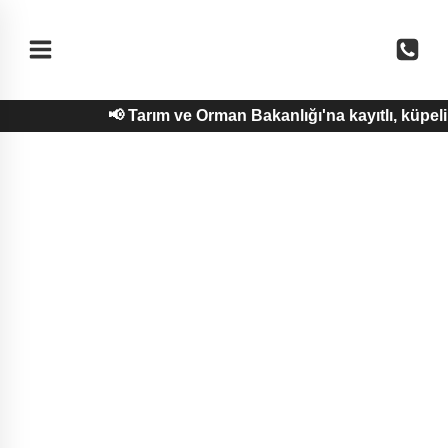
Skip
to
content
📢 Tarım ve Orman Bakanlığı'na kayıtlı, küpe