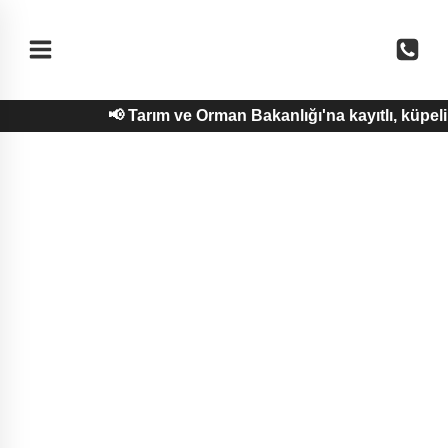
Skip
to
content
📢 Tarım ve Orman Bakanlığı'na kayıtlı, küpe