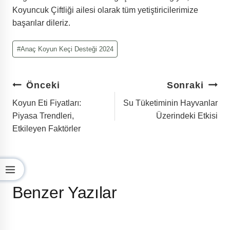
Koyuncuk Çiftliği ailesi olarak tüm yetiştiricilerimize
başarılar dileriz.
Post
#
Anaç Koyun Keçi Desteği 2024
Tags:
Yazı
Önceki
Sonraki
Gezinmesi
Koyun Eti Fiyatları:
Su Tüketiminin Hayvanlar
Piyasa Trendleri,
Üzerindeki Etkisi
Etkileyen Faktörler
Benzer Yazılar